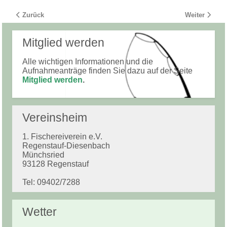
Vorheriger Beitrag: Der Fischer Weiher
Nächster Beit
Zurück
Weiter
Mitglied werden
Alle wichtigen Informationen und die
Aufnahmeanträge finden Sie dazu auf der Seite
Mitglied werden
.
Vereinsheim
1. Fischereiverein e.V.
Regenstauf-Diesenbach
Münchsried
93128 Regenstauf
Tel: 09402/7288
Wetter