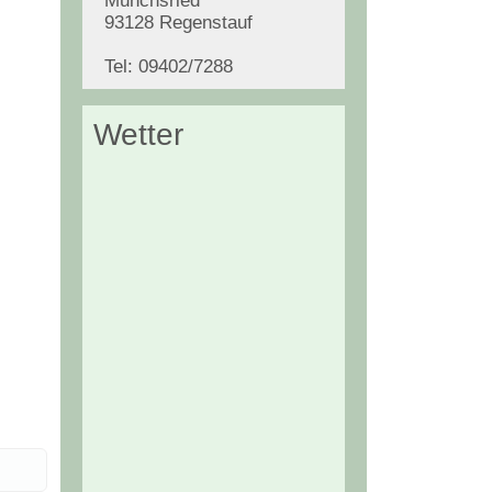
Münchsried
93128 Regenstauf
Tel: 09402/7288
Wetter